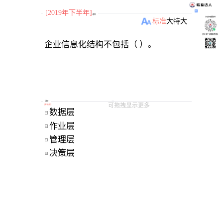
[2019年下半年]
题目
小程序刷题软件
标准
大
特大
关注“柴丁”获取备考资料
企业信息化结构不包括（ ）。
选项
可拖拽显示更多
[
单选题
]
数据层 
A
作业层 
B
管理层 
C
决策层 
D