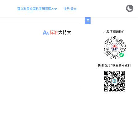
首页
软考题库
机考
知识库
APP
注册/登录
小程序刷题软件
标准
大
特大
关注“柴丁”获取备考资料