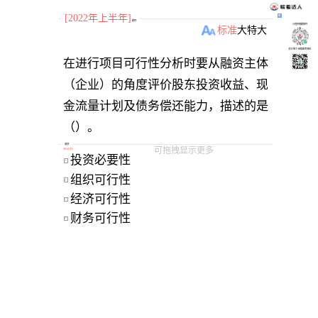
[2022年上半年]
题目
小程序刷题软件
标准
大
特大
关注“柴丁”获取备考资料
在进行项目可行性分析时要从融资主体
（企业）的角度评价股东投资收益、现
金流量计划及债务偿还能力，描述的是
（）。
选项
可拖拽显示更多
[
单选题
]
投资必要性
A
组织可行性
B
经济可行性
C
财务可行性
D