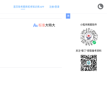
首页
软考题库
机考
知识库
APP
注册/登录
小程序刷题软件
标准
大
特大
关注“柴丁”获取备考资料