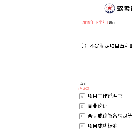
[2019年下半年]
题目
（ ）不是制定项目章程
选项
[
单选题
]
项目工作说明书 
A
商业论证 
B
合同或谅解备忘录等
C
项目成功标准 
D