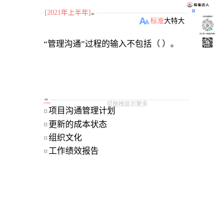
[2021年上半年]
题目
小程序刷题软件
标准
大
特大
关注“柴丁”获取备考资料
“管理沟通”过程的输入不包括（ ）。
选项
可拖拽显示更多
[
单选题
]
项目沟通管理计划 
A
更新的成本状态 
B
组织文化 
C
工作绩效报告 
D