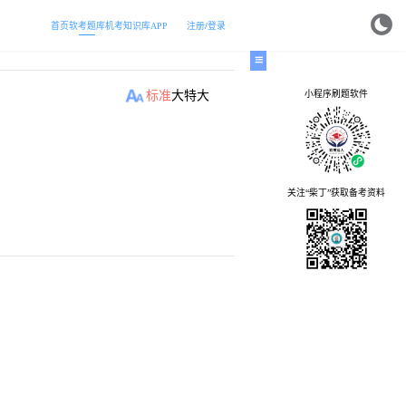
首页
软考题库
机考
知识库
APP
注册/登录
小程序刷题软件
标准
大
特大
关注“柴丁”获取备考资料