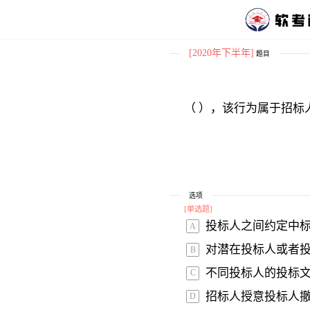
[2020年下半年]
题目
（ ），该行为属于招标
选项
[
单选题
]
投标人之间约定中标
A
对潜在投标人或者投
B
不同投标人的投标文
C
招标人授意投标人撤
D