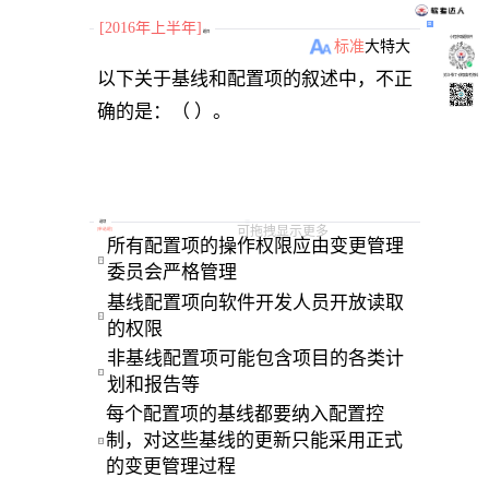
[2016年上半年]
题目
小程序刷题软件
标准
大
特大
以下关于基线和配置项的叙述中，不正
关注“柴丁”获取备考资料
选项
可拖拽显示更多
[
单选题
]
所有配置项的操作权限应由变更管理
A
委员会严格管理 
基线配置项向软件开发人员开放读取
B
的权限 
非基线配置项可能包含项目的各类计
C
划和报告等 
每个配置项的基线都要纳入配置控
制，对这些基线的更新只能采用正式
D
的变更管理过程 