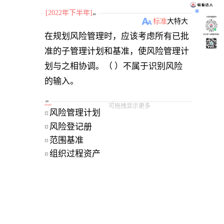
[2022年下半年]
题目
小程序刷题软件
标准
大
特大
在规划风险管理时，应该考虑所有已批
关注“柴丁”获取备考资料
准的子管理计划和基准，使风险管理计
划与之相协调。（ ）不属于识别风险
的输入。
选项
可拖拽显示更多
[
单选题
]
风险管理计划
A
风险登记册
B
范围基准
C
组织过程资产
D