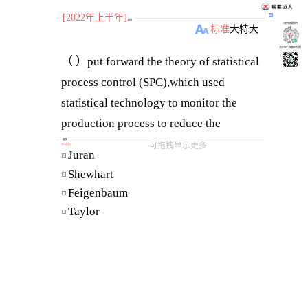
[2022年上半年]
题目
小程序刷题软件
标准
大
特大
关注“柴丁”获取备考资料
（ ）put forward the theory of statistical
process control (SPC),which used
statistical technology to monitor the
production process to reduce the
dependence on inspection.
选项
可拖拽显示更多
[
单选题
]
Juran 
A
Shewhart 
B
Feigenbaum 
C
Taylor 
D