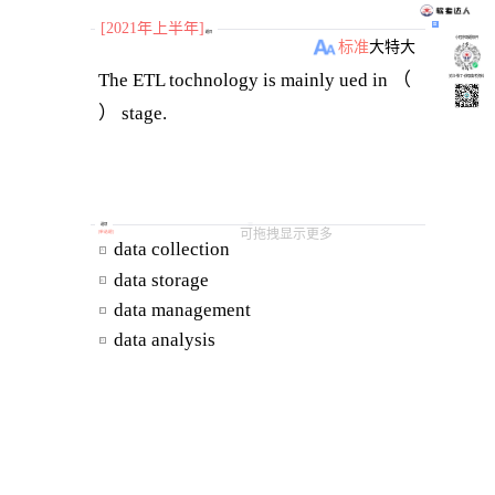
[2021年上半年]
题目
小程序刷题软件
标准
大
特大
The ETL tochnology is mainly ued in （
关注“柴丁”获取备考资料
） stage.
选项
可拖拽显示更多
[
单选题
]
 data collection
A
 data storage
B
 data management
C
 data analysis
D