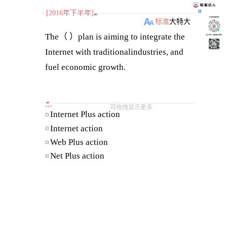
[2016年下半年]
题目
小程序刷题软件
标准
大
特大
The（ ）plan is aiming to integrate the
关注“柴丁”获取备考资料
Internet with traditionalindustries, and
选项
可拖拽显示更多
[
单选题
]
Internet Plus action 
A
Internet action 
B
Web Plus action 
C
Net Plus action 
D