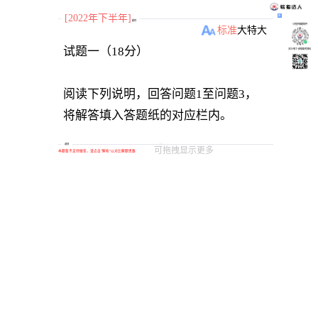
[2022年下半年]
题目
小程序刷题软件
标准
大
特大
关注“柴丁”获取备考资料
阅读下列说明，回答问题1至问题3，
选项
可拖拽显示更多
本题暂不支持做答，请点击“解析“以对比解题思路
某小家电生产厂家研发一款新设备，部