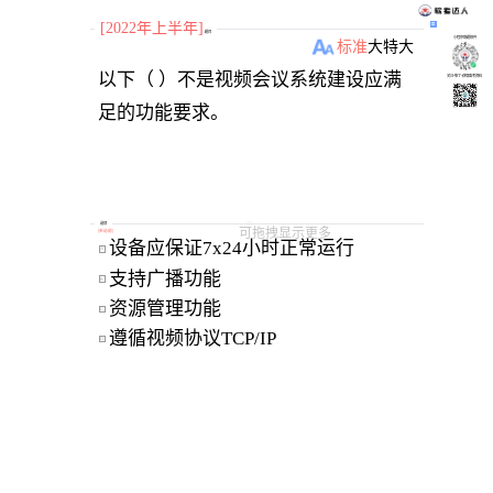
[2022年上半年]
题目
小程序刷题软件
标准
大
特大
以下（ ）不是视频会议系统建设应满
关注“柴丁”获取备考资料
足的功能要求。
选项
可拖拽显示更多
[
单选题
]
设备应保证7x24小时正常运行
A
支持广播功能
B
资源管理功能
C
遵循视频协议TCP/IP
D