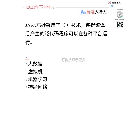
[2021年下半年]
题目
小程序刷题软件
标准
大
特大
关注“柴丁”获取备考资料
JAVA巧妙采用了（ ）技术，使得编译
后产生的泛代码程序可以在各种平台运
行。
选项
可拖拽显示更多
[
单选题
]
大数据 
A
虚拟机 
B
机器学习 
C
神经网络 
D