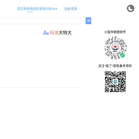
首页
软考题库
机考
知识库
APP
注册/登录
小程序刷题软件
标准
大
特大
关注“柴丁”获取备考资料