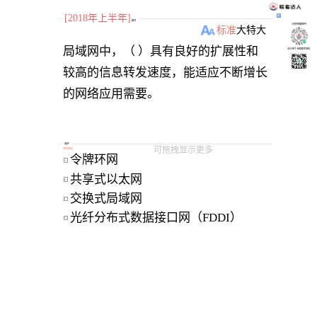
[2018年上半年]
题目
小程序刷题软件
标准
大
特大
局域网中，（ ）具有良好的扩展性和
关注“柴丁”获取备考资料
较高的信息转发速度，能适应不断增长
选项
可拖拽显示更多
[
单选题
]
令牌环网 
A
共享式以太网 
B
交换式局域网 
C
光纤分布式数据接口网（FDDI） 
D