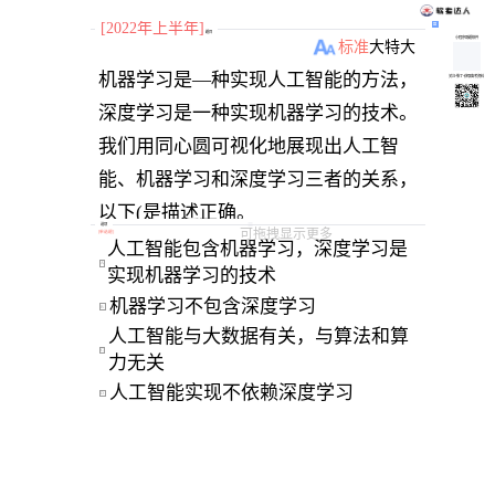
[2022年上半年]
题目
小程序刷题软件
标准
大
特大
机器学习是—种实现人工智能的方法，
关注“柴丁”获取备考资料
深度学习是一种实现机器学习的技术。
我们用同心圆可视化地展现出人工智
能、机器学习和深度学习三者的关系，
以下(是描述正确。
选项
可拖拽显示更多
[
单选题
]
人工智能包含机器学习，深度学习是
A
实现机器学习的技术
机器学习不包含深度学习
B
人工智能与大数据有关，与算法和算
C
力无关
人工智能实现不依赖深度学习
D