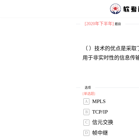
[2020年下半年]
题目
（ ）技术的优点是采
用于非实时性的信息传
选项
[
单选题
]
MPLS 
A
TCP/IP 
B
信元交换 
C
帧中继 
D