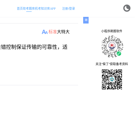
首页
软考题库
机考
知识库
APP
注册/登录
小程序刷题软件
标准
大
特大
差错控制保证传输的可靠性，适
关注“柴丁”获取备考资料