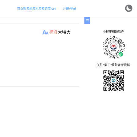
首页
软考题库
机考
知识库
APP
注册/登录
小程序刷题软件
标准
大
特大
关注“柴丁”获取备考资料