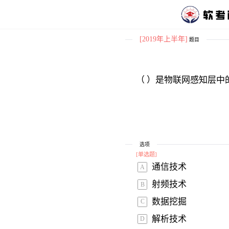
[2019年上半年]
题目
（ ）是物联网感知层中
选项
[
单选题
]
通信技术 
A
射频技术 
B
数据挖掘 
C
解析技术 
D