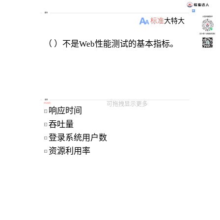
题目
小程序刷题软件
标准
大
特大
关注“柴丁”获取备考资料
（ ）不是Web性能测试的基本指标。
选项
可拖拽显示更多
[
单选题
]
响应时间 
A
吞吐量 
B
登录系统用户数 
C
资源利用率 
D