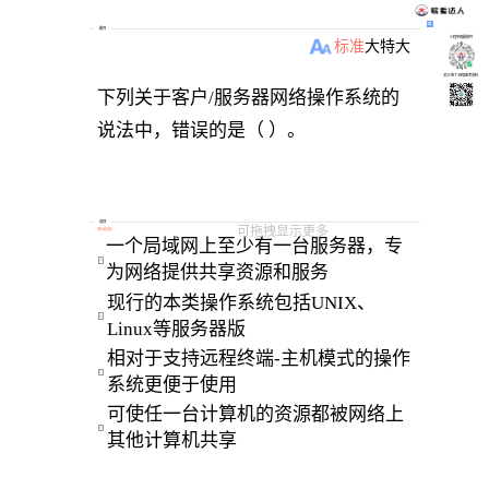
题目
小程序刷题软件
标准
大
特大
关注“柴丁”获取备考资料
下列关于客户/服务器网络操作系统的
说法中，错误的是（ ）。
选项
可拖拽显示更多
[
单选题
]
一个局域网上至少有一台服务器，专
A
为网络提供共享资源和服务 
现行的本类操作系统包括UNIX、
B
Linux等服务器版 
相对于支持远程终端-主机模式的操作
C
系统更便于使用 
可使任一台计算机的资源都被网络上
D
其他计算机共享 