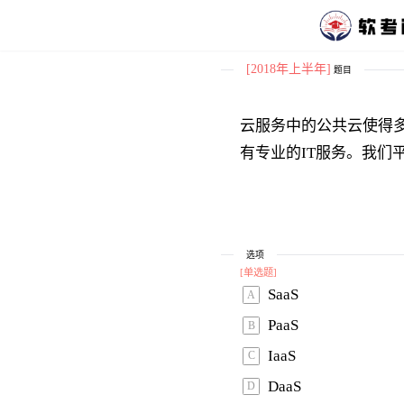
[2018年上半年]
题目
云服务中的公共云使得
选项
[
单选题
]
SaaS 
A
PaaS 
B
IaaS 
C
DaaS 
D