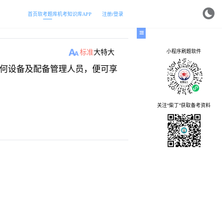
首页
软考题库
机考
知识库
APP
注册/登录
小程序刷题软件
标准
大
特大
何设备及配备管理人员，便可享
关注“柴丁”获取备考资料