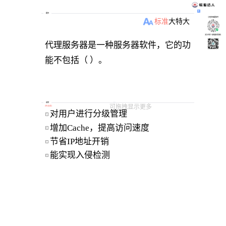
题目
小程序刷题软件
标准
大
特大
关注“柴丁”获取备考资料
代理服务器是一种服务器软件，它的功
能不包括（ ）。
选项
可拖拽显示更多
[
单选题
]
对用户进行分级管理 
A
增加Cache，提高访问速度 
B
节省IP地址开销 
C
能实现入侵检测 
D