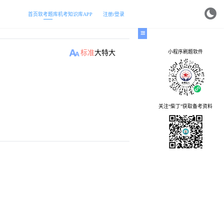
首页
软考题库
机考
知识库
APP
注册/登录
小程序刷题软件
标准
大
特大
关注“柴丁”获取备考资料