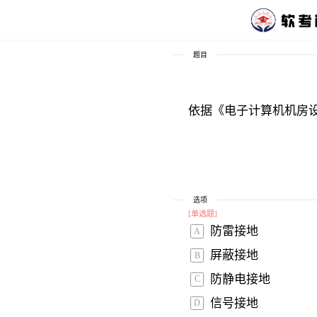
题目
依据《电子计算机机房设
选项
[
单选题
]
防雷接地 
A
屏蔽接地 
B
防静电接地 
C
信号接地 
D