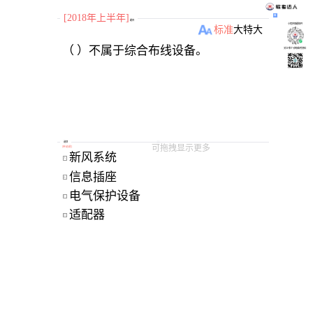
[2018年上半年]
题目
小程序刷题软件
标准
大
特大
关注“柴丁”获取备考资料
选项
可拖拽显示更多
[
单选题
]
新风系统 
A
信息插座 
B
电气保护设备 
C
适配器 
D