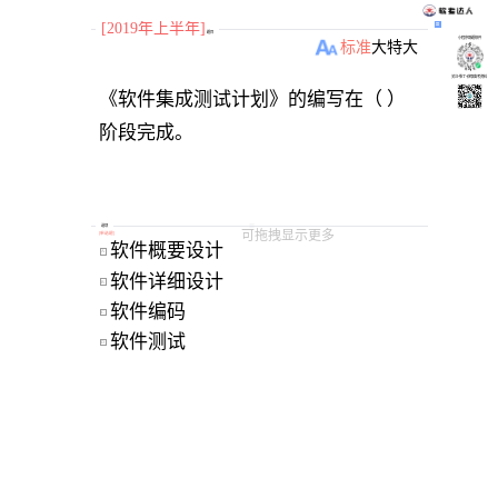
[2019年上半年]
题目
小程序刷题软件
标准
大
特大
关注“柴丁”获取备考资料
《软件集成测试计划》的编写在（ ）
阶段完成。
选项
可拖拽显示更多
[
单选题
]
软件概要设计 
A
软件详细设计 
B
软件编码 
C
软件测试 
D