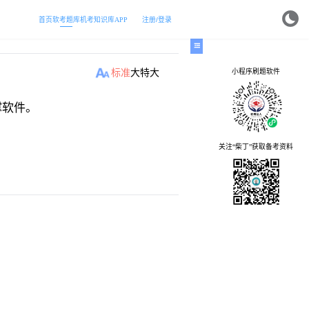
首页
软考题库
机考
知识库
APP
注册/登录
小程序刷题软件
标准
大
特大
撑软件。
关注“柴丁”获取备考资料