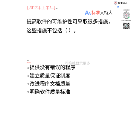
[2017年上半年]
题目
小程序刷题软件
标准
大
特大
提高软件的可维护性可采取很多措施，
关注“柴丁”获取备考资料
选项
可拖拽显示更多
[
单选题
]
提供没有错误的程序 
A
建立质量保证制度 
B
改进程序文档质量 
C
明确软件质量标准 
D