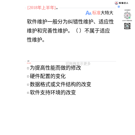
[2018年上半年]
题目
小程序刷题软件
标准
大
特大
软件维护一般分为纠错性维护、适应性
关注“柴丁”获取备考资料
维护和完善性维护。（ ）不属于适应
选项
可拖拽显示更多
[
单选题
]
为提高性能而做的修改 
A
硬件配置的变化 
B
数据格式或文件结构的改变 
C
软件支持环境的改变 
D