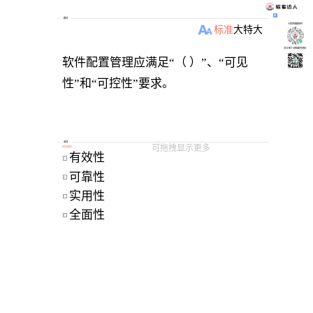
题目
小程序刷题软件
标准
大
特大
关注“柴丁”获取备考资料
软件配置管理应满足“（ ）”、“可见
性”和“可控性”要求。
选项
可拖拽显示更多
[
单选题
]
有效性 
A
可靠性 
B
实用性 
C
全面性 
D