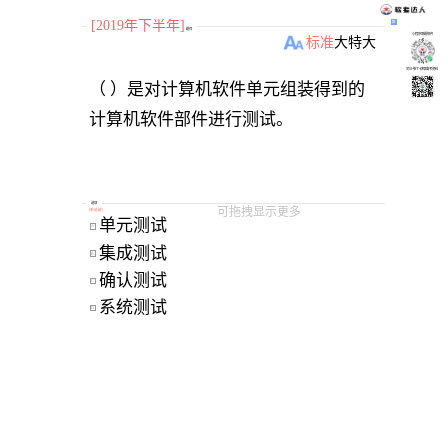
[2019年下半年]
题目
小程序刷题软件
标准
大
特大
关注“柴丁”获取备考资料
（ ）是对计算机软件单元组装得到的
计算机软件部件进行测试。
选项
可拖拽显示更多
[
单选题
]
单元测试 
A
集成测试 
B
确认测试 
C
系统测试 
D