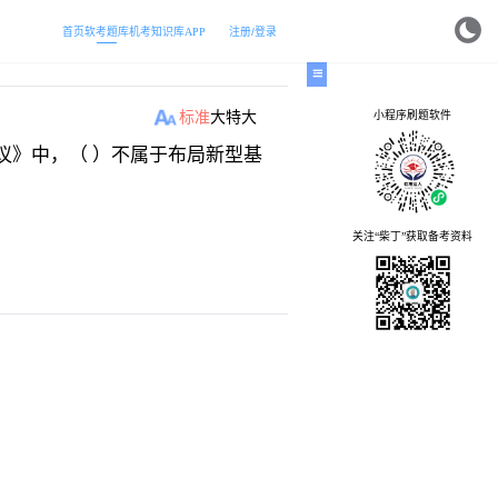
首页
软考题库
机考
知识库
APP
注册/登录
小程序刷题软件
标准
大
特大
议》中，（ ）不属于布局新型基
关注“柴丁”获取备考资料