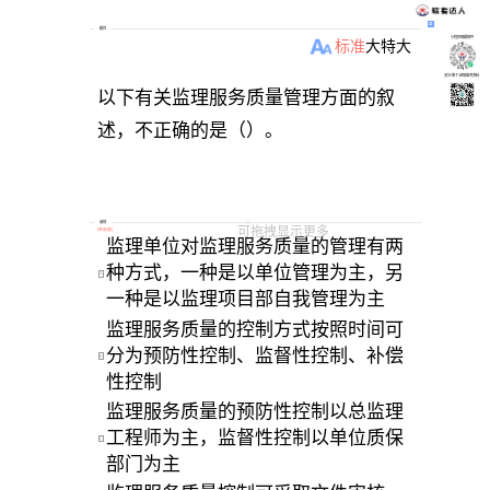
题目
小程序刷题软件
标准
大
特大
关注“柴丁”获取备考资料
以下有关监理服务质量管理方面的叙
述，不正确的是（）。
选项
可拖拽显示更多
[
单选题
]
监理单位对监理服务质量的管理有两
种方式，一种是以单位管理为主，另
A
一种是以监理项目部自我管理为主 
监理服务质量的控制方式按照时间可
分为预防性控制、监督性控制、补偿
B
性控制 
监理服务质量的预防性控制以总监理
工程师为主，监督性控制以单位质保
C
部门为主 