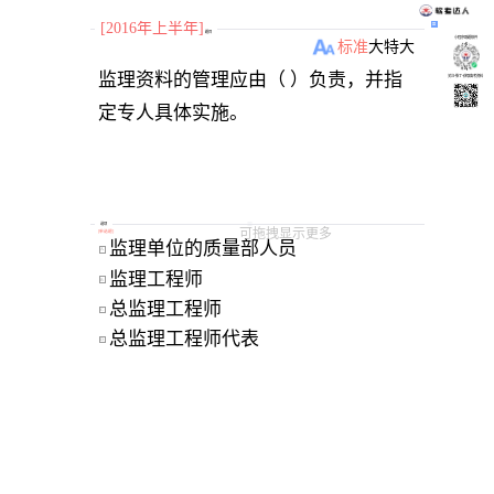
[2016年上半年]
题目
小程序刷题软件
标准
大
特大
监理资料的管理应由（ ）负责，并指
关注“柴丁”获取备考资料
定专人具体实施。
选项
可拖拽显示更多
[
单选题
]
监理单位的质量部人员
A
监理工程师
B
总监理工程师
C
总监理工程师代表
D