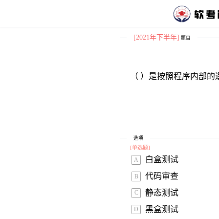
[2021年下半年]
题目
（ ）是按照程序内部
选项
[
单选题
]
白盒测试 
A
代码审查 
B
静态测试 
C
黑盒测试 
D