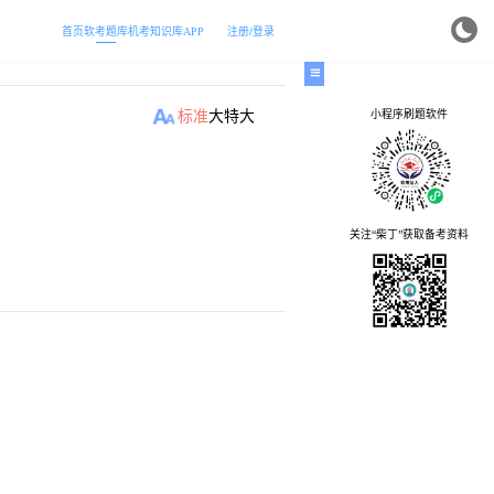
首页
软考题库
机考
知识库
APP
注册/登录
小程序刷题软件
标准
大
特大
关注“柴丁”获取备考资料