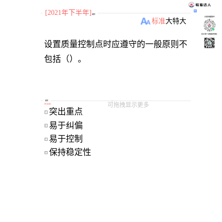
[2021年下半年]
题目
小程序刷题软件
标准
大
特大
关注“柴丁”获取备考资料
设置质量控制点时应遵守的一般原则不
包括（）。
选项
可拖拽显示更多
[
单选题
]
突出重点 
A
易于纠偏 
B
易于控制 
C
保持稳定性 
D