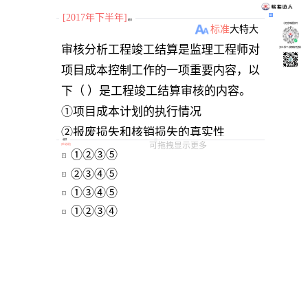
[2017年下半年]
题目
小程序刷题软件
标准
大
特大
审核分析工程竣工结算是监理工程师对
关注“柴丁”获取备考资料
项目成本控制工作的一项重要内容，以
下（ ）是工程竣工结算审核的内容。
①项目成本计划的执行情况
②报废损失和核销损失的真实性
选项
可拖拽显示更多
[
单选题
]
③各项帐目、统计资料是否准确完整
 ①②③⑤
A
④项目竣工说明书是否全面系统
 ②③④⑤
B
 ①③④⑤
⑤项目的各项费用是否超出预算
C
 ①②③④
D