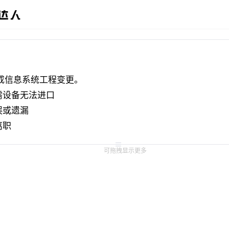
成信息系统工程变更。
需设备无法进口
误或遗漏
离职
组的原因造成业务流程的变化
可拖拽显示更多