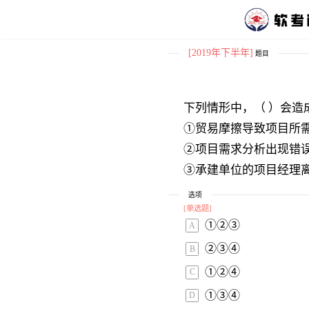
[2019年下半年]
题目
下列情形中，（ ）会造
①贸易摩擦导致项目所
②项目需求分析出现错
③承建单位的项目经理
④建设单位由于机构重
选项
[
单选题
]
①②③ 
A
②③④ 
B
①②④ 
C
①③④ 
D