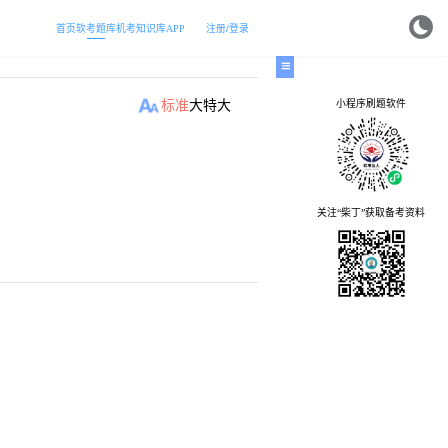
首页
软考题库
机考
知识库
APP
注册/登录
小程序刷题软件
标准
大
特大
关注“柴丁”获取备考资料