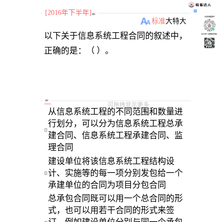
[2016年下半年]
题目
小程序刷题软件
标准
大
特大
以下关于信息系统工程合同的叙述中，
关注“柴丁”获取备考资料
选项
可拖拽显示更多
[
单选题
]
从信息系统工程的不同范围和数量进
行划分，可以分为信息系统工程总承
A
建合同、信息系统工程承建合同、监
理合同 
建设单位将该信息系统工程结构设
计、实施等的每一项分别发包给一个
B
承建单位的合同为项目分包合同 
总承包合同既可以用一个总合同的形
式，也可以用若干合同的形式来签