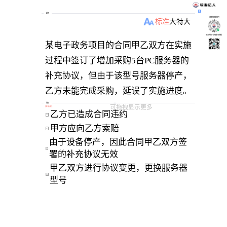
题目
小程序刷题软件
标准
大
特大
关注“柴丁”获取备考资料
某电子政务项目的合同甲乙双方在实施
过程中签订了增加采购5台PC服务器的
补充协议，但由于该型号服务器停产，
乙方未能完成采购，延误了实施进度。
针对此种情况下列说法中正确的是（
选项
可拖拽显示更多
[
单选题
]
乙方已造成合同违约 
A
）。
甲方应向乙方索赔 
B
由于设备停产，因此合同甲乙双方签
C
署的补充协议无效 
甲乙双方进行协议变更，更换服务器
D
型号 