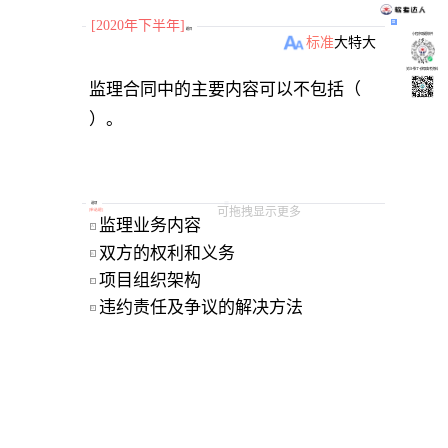
[2020年下半年]
题目
小程序刷题软件
标准
大
特大
关注“柴丁”获取备考资料
监理合同中的主要内容可以不包括（
）。
选项
可拖拽显示更多
[
单选题
]
监理业务内容 
A
双方的权利和义务 
B
项目组织架构 
C
违约责任及争议的解决方法 
D