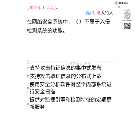
[2018年上半年]
题目
小程序刷题软件
标准
大
特大
在网络安全系统中，（ ）不属于入侵
关注“柴丁”获取备考资料
选项
可拖拽显示更多
[
单选题
]
支持攻击特征信息的集中式发布 
A
支持攻击取证信息的分布式上载 
B
使用安全分析软件对整个内部系统进
C
行安全扫描 
提供对监视引擎和检测特征的定期更
D
新服务 