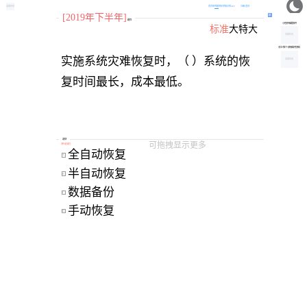
加载失败
首页
软考题库
机考
知识库
APP
注册/登录
[2019年下半年]
题目
小程序刷题软件
标准
大
特大
加载失败
关注“柴丁”获取备考资料
实施系统灾难恢复时，（ ）系统的恢
加载失败
复时间最长，成本最低。
选项
可拖拽显示更多
[
单选题
]
全自动恢复 
A
半自动恢复 
B
数据备份 
C
手动恢复 
D