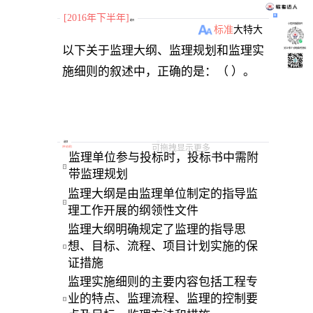
[2016年下半年]
题目
小程序刷题软件
标准
大
特大
以下关于监理大纲、监理规划和监理实
关注“柴丁”获取备考资料
选项
可拖拽显示更多
[
单选题
]
监理单位参与投标时，投标书中需附
A
带监理规划
监理大纲是由监理单位制定的指导监
B
理工作开展的纲领性文件
监理大纲明确规定了监理的指导思
想、目标、流程、项目计划实施的保
C
证措施
监理实施细则的主要内容包括工程专
业的特点、监理流程、监理的控制要
D