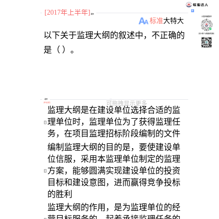
[2017年上半年]
题目
小程序刷题软件
标准
大
特大
以下关于监理大纲的叙述中，不正确的
关注“柴丁”获取备考资料
选项
可拖拽显示更多
[
单选题
]
监理大纲是在建设单位选择合适的监
理单位时，监理单位为了获得监理任
A
务，在项目监理招标阶段编制的文件 
编制监理大纲的目的是，要使建设单
位信服，采用本监理单位制定的监理
方案，能够圆满实现建设单位的投资
B
目标和建设意图，进而赢得竞争投标
的胜利 
监理大纲的作用，是为监理单位的经