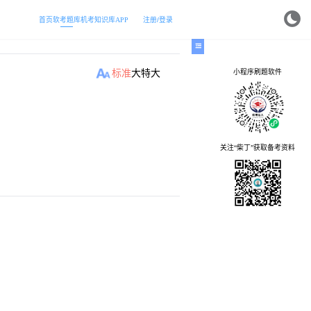
首页
软考题库
机考
知识库
APP
注册/登录
小程序刷题软件
标准
大
特大
关注“柴丁”获取备考资料