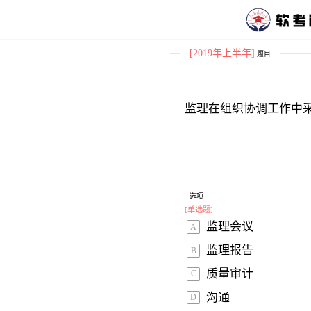
[2019年上半年]
题目
监理在组织协调工作中采
选项
[
单选题
]
监理会议 
A
监理报告 
B
质量审计 
C
沟通 
D