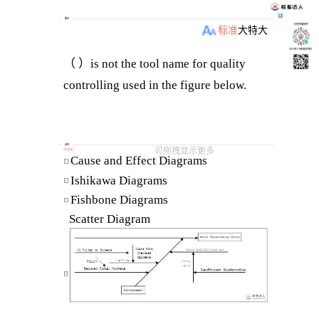
题目
小程序刷题软件
标准
大
特大
关注“柴丁”获取备考资料
（ ）is not the tool name for quality
controlling used in the figure below.
选项
可拖拽显示更多
[
单选题
]
Cause and Effect Diagrams 
A
Ishikawa Diagrams 
B
Fishbone Diagrams 
C
Scatter Diagram 
D