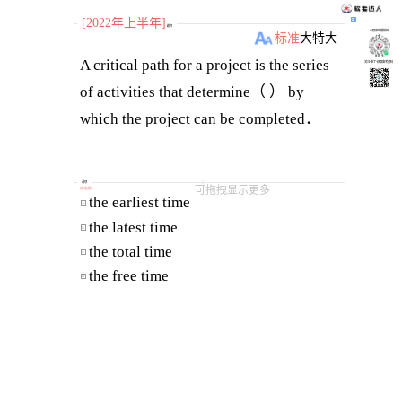
[2022年上半年]
题目
小程序刷题软件
标准
大
特大
A critical path for a project is the series
关注“柴丁”获取备考资料
of activities that determine（ ） by
选项
可拖拽显示更多
[
单选题
]
the earliest time 
A
the latest time 
B
the total time 
C
the free time 
D